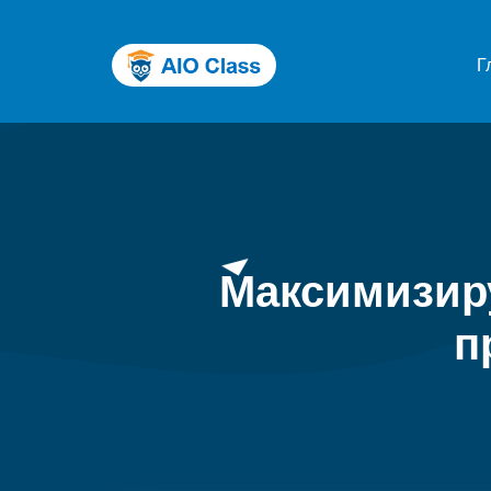
Г
Максимизиру
п