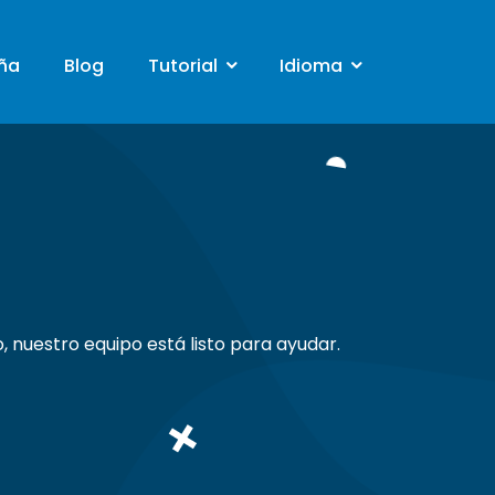
ña
Blog
Tutorial
Idioma
Docente
Indonesian
Estudiante
English
Padres
Hindi
Spanish
French
Portuguese
Russian
, nuestro equipo está listo para ayudar.
German
Japanese