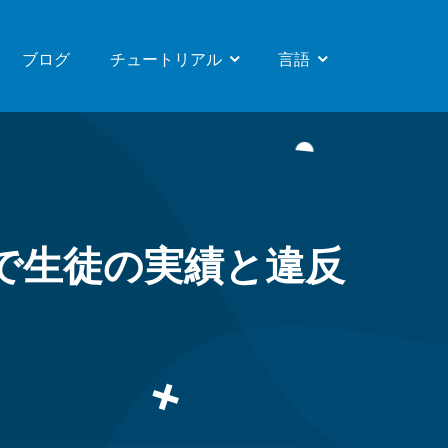
ブログ
チュートリアル
言語
教師 (きょうし)
Indonesian
学生
English
両親 (りょうしん)
Hindi
Spanish
French
ステムで生徒の実績と違反
Portuguese
Russian
German
Japanese