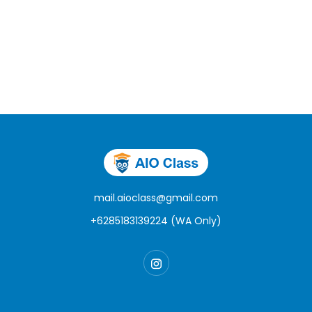
mail.aioclass@gmail.com
+6285183139224 (WA Only)