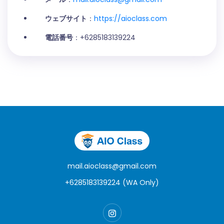
ウェブサイト
：
https://aioclass.com
電話番号
：+6285183139224
mail.aioclass@gmail.com
+6285183139224 (WA Only)