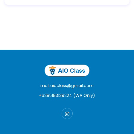
mail.aioclass@gmail.com
+6285183139224 (WA Only)